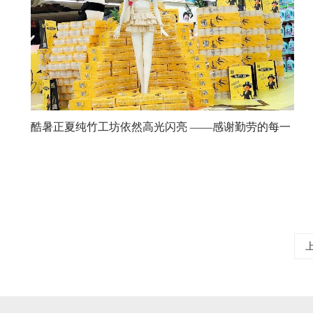
酷暑正夏纯竹工坊依然高光闪亮 ——感谢勤劳的每一
位纯竹工坊家人
1970-01-01